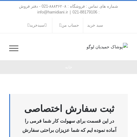
فتن
شماره های تماس : فروشگاه : ۸۸۸۳۶۲۰۸-021 - دفتر فروش
ه
info@hamidiani.ir
|
: 88179106-021
حتوا
سبد خرید
حساب من
سبدخرید
خانه
ثبت سفارش اختصاصی
در این قسمت برای سهولت کار شما فرمی را
آماده نموده ایم که شما عزیزان براحتی سفارش