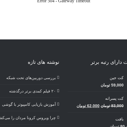
دارای رتبه برتر
نوشته های تازه
کت جین
بررسی دوربین‌های تحت شبکه
59,000
تومان
۲۰ فیلم کمدی برتر درگذشته
کت پسرانه
آموزش بازیابی کامپیوتر با گوشی
قیمت
قیمت
83,000
تومان
62,000
تومان
اصلی
فعلی
چرا ویروس کرونا مردان را می‌کش
بافت
83,000 تومان
62,000 تومان
محدوده
80
تومان