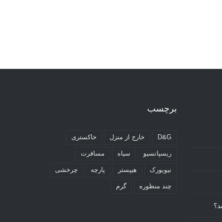
برچسب
D&G
خارج از منزل
خاکستری
ریسپانسیو
سیاه
مسافرت
نیویورک
هیپستر
پارچه
چرخشی
چند منظوره
گرم
د؟