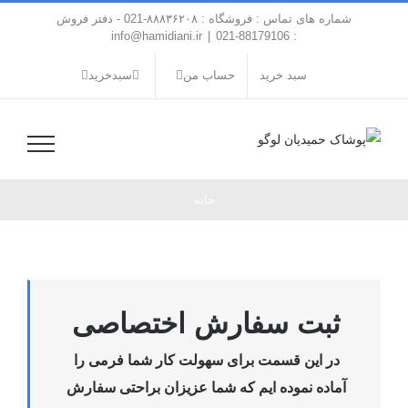
فتن
شماره های تماس : فروشگاه : ۸۸۸۳۶۲۰۸-021 - دفتر فروش
ه
info@hamidiani.ir
|
: 88179106-021
حتوا
سبد خرید
حساب من
سبدخرید
خانه
ثبت سفارش اختصاصی
در این قسمت برای سهولت کار شما فرمی را
آماده نموده ایم که شما عزیزان براحتی سفارش