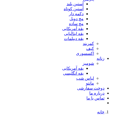
آستین بلند
آستین کوتاه
دکمه دار
مچ دوبل
مچ ساده
یقه آمریکایی
یقه ایتالیایی
یقه دیپلمات
کمربند
کیف
اکسسوری
زنانه
شومیز
یقه آمریکایی
یقه انگلیسی
لباس شب
مانتو
دوخت سفارشی
درباره ما
تماس با ما
خانه