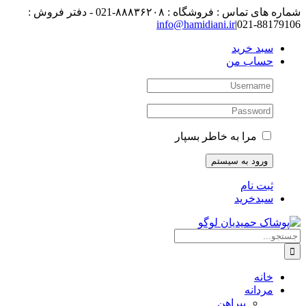
رفتن
شماره های تماس : فروشگاه : ۸۸۸۳۶۲۰۸-021 - دفتر فروش :
به
88179106-021
|
info@hamidiani.ir
محتوا
سبد خرید
حساب من
مرا به خاطر بسپار
ثبت نام
سبدخرید
جستجو
برای:
خانه
مردانه
پیراهن