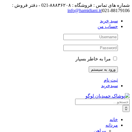
رفتن
شماره های تماس : فروشگاه : ۸۸۸۳۶۲۰۸-021 - دفتر فروش :
به
88179106-021
|
info@hamidiani.ir
محتوا
سبد خرید
حساب من
مرا به خاطر بسپار
ثبت نام
سبدخرید
جستجو
برای:
خانه
مردانه
پیراهن