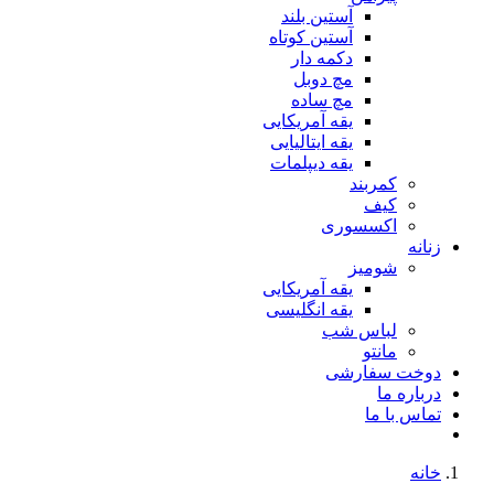
آستین بلند
آستین کوتاه
دکمه دار
مچ دوبل
مچ ساده
یقه آمریکایی
یقه ایتالیایی
یقه دیپلمات
کمربند
کیف
اکسسوری
زنانه
شومیز
یقه آمریکایی
یقه انگلیسی
لباس شب
مانتو
دوخت سفارشی
درباره ما
تماس با ما
خانه