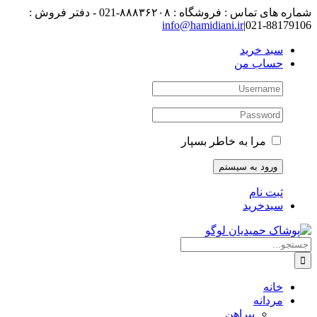
رفتن
شماره های تماس : فروشگاه : ۸۸۸۳۶۲۰۸-021 - دفتر فروش :
به
88179106-021
|
info@hamidiani.ir
محتوا
سبد خرید
حساب من
مرا به خاطر بسپار
ثبت نام
سبدخرید
جستجو
برای:
خانه
مردانه
پیراهن