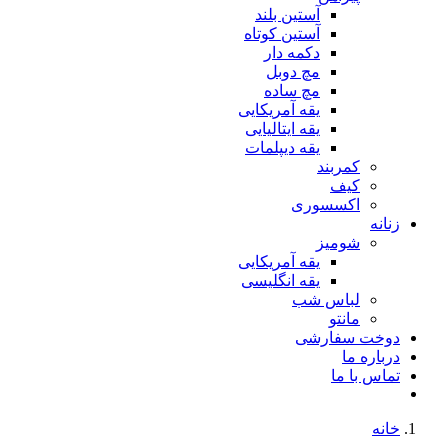
آستین بلند
آستین کوتاه
دکمه دار
مچ دوبل
مچ ساده
یقه آمریکایی
یقه ایتالیایی
یقه دیپلمات
کمربند
کیف
اکسسوری
زنانه
شومیز
یقه آمریکایی
یقه انگلیسی
لباس شب
مانتو
دوخت سفارشی
درباره ما
تماس با ما
خانه