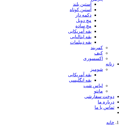
آستین بلند
آستین کوتاه
دکمه دار
مچ دوبل
مچ ساده
یقه آمریکایی
یقه ایتالیایی
یقه دیپلمات
کمربند
کیف
اکسسوری
زنانه
شومیز
یقه آمریکایی
یقه انگلیسی
لباس شب
مانتو
دوخت سفارشی
درباره ما
تماس با ما
خانه