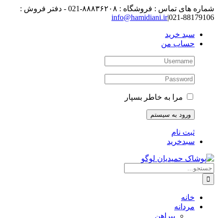
رفتن
شماره های تماس : فروشگاه : ۸۸۸۳۶۲۰۸-021 - دفتر فروش :
به
88179106-021
|
info@hamidiani.ir
محتوا
سبد خرید
حساب من
مرا به خاطر بسپار
ثبت نام
سبدخرید
جستجو
برای:
خانه
مردانه
پیراهن