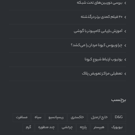
بررسی دوربین‌های تحت شبکه
۲۰ فیلم کمدی برتر درگذشته
آموزش بازیابی کامپیوتر با گوشی
چرا ویروس کرونا مردان را می‌کشد؟
یوتیوب ارتباط شیوع کرونا
تعطیلی مراکز تعویض پلاک
برچسب
D&G
خارج از منزل
خاکستری
ریسپانسیو
سیاه
مسافرت
نیویورک
هیپستر
پارچه
چرخشی
چند منظوره
گرم