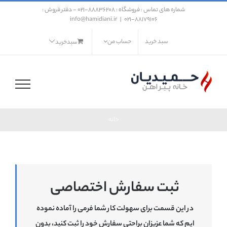
فتن
شماره های تماس : فروشگاه : ۸۸۸۳۶۲۰۸-021 - دفتر فروش :
ه
info@hamidiani.ir
|
88179106-021
حتوا
سبد خرید
حساب من
سبدخرید
خانه
ثبت سفارش اختصاصی
در این قسمت برای سهولت کار شما فرمی را آماده نموده
ایم که شما عزیزان براحتی سفارش خود را ثبت کنید، بدون