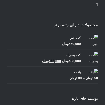
محصولات دارای رتبه برتر
کت جین
59,000
تومان
کت پسرانه
قیمت
قیمت
83,000
تومان
62,000
تومان
اصلی
فعلی
بافت
83,000 تومان
62,000 تومان
محدوده
50
تومان
–
80
تومان
بود.
است.
قیمت:
50 تومان
تا
نوشته های تازه
80 تومان