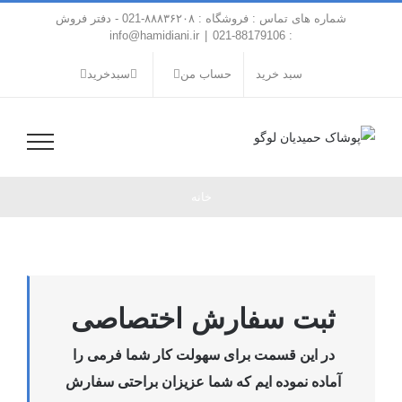
فتن
شماره های تماس : فروشگاه : ۸۸۸۳۶۲۰۸-021 - دفتر فروش
ه
info@hamidiani.ir
|
: 88179106-021
حتوا
سبد خرید
حساب من
سبدخرید
خانه
ثبت سفارش اختصاصی
در این قسمت برای سهولت کار شما فرمی را
آماده نموده ایم که شما عزیزان براحتی سفارش