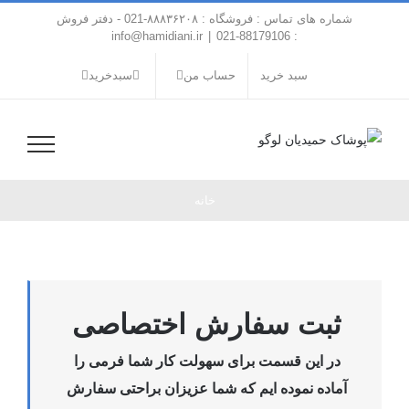
فتن
شماره های تماس : فروشگاه : ۸۸۸۳۶۲۰۸-021 - دفتر فروش
ه
info@hamidiani.ir
|
: 88179106-021
حتوا
سبد خرید
حساب من
سبدخرید
خانه
ثبت سفارش اختصاصی
در این قسمت برای سهولت کار شما فرمی را
آماده نموده ایم که شما عزیزان براحتی سفارش