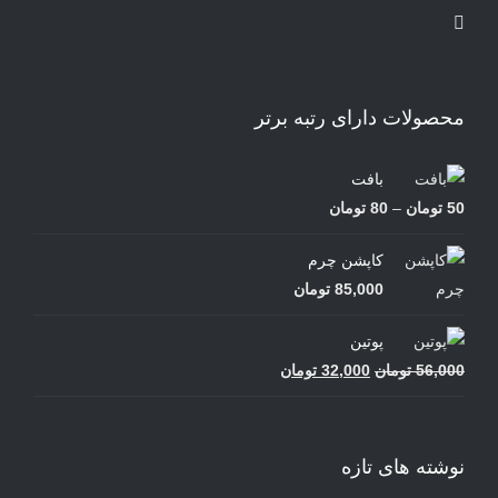
محصولات دارای رتبه برتر
بافت
محدوده
50
تومان
–
80
تومان
قیمت:
کاپشن چرم
50 تومان
85,000
تومان
تا
80 تومان
پوتین
قیمت
قیمت
56,000
تومان
32,000
تومان
اصلی
فعلی
56,000 تومان
32,000 تومان
بود.
است.
نوشته های تازه