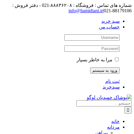
رفتن
شماره های تماس : فروشگاه : ۸۸۸۳۶۲۰۸-021 - دفتر فروش :
به
88179106-021
|
info@hamidiani.ir
محتوا
سبد خرید
حساب من
مرا به خاطر بسپار
ثبت نام
سبدخرید
جستجو
برای:
خانه
مردانه
پیراهن