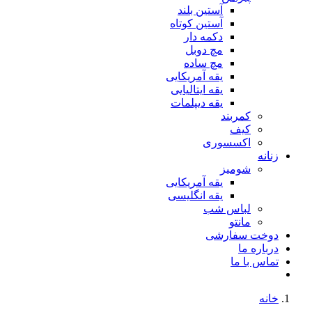
آستین بلند
آستین کوتاه
دکمه دار
مچ دوبل
مچ ساده
یقه آمریکایی
یقه ایتالیایی
یقه دیپلمات
کمربند
کیف
اکسسوری
زنانه
شومیز
یقه آمریکایی
یقه انگلیسی
لباس شب
مانتو
دوخت سفارشی
درباره ما
تماس با ما
خانه