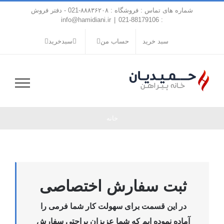
فتن
شماره های تماس : فروشگاه : ۸۸۸۳۶۲۰۸-021 - دفتر فروش
ه
info@hamidiani.ir
|
: 88179106-021
حتوا
سبد خرید
حساب من
سبدخرید
خانه
ثبت سفارش اختصاصی
در این قسمت برای سهولت کار شما فرمی را
آماده نموده ایم که شما عزیزان براحتی سفارش