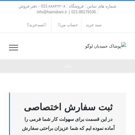
فتن
شماره های تماس : فروشگاه : ۸۸۸۳۶۲۰۸-021 - دفتر فروش
ه
info@hamidiani.ir
|
: 88179106-021
حتوا
سبد خرید
حساب من
سبدخرید
خانه
ثبت سفارش اختصاصی
در این قسمت برای سهولت کار شما فرمی را
آماده نموده ایم که شما عزیزان براحتی سفارش