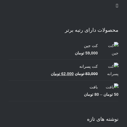
محصولات دارای رتبه برتر
کت جین
59,000
تومان
کت پسرانه
قیمت
قیمت
83,000
تومان
62,000
تومان
اصلی
فعلی
بافت
83,000 تومان
62,000 تومان
محدوده
50
تومان
–
80
تومان
بود.
است.
قیمت:
50 تومان
تا
نوشته های تازه
80 تومان