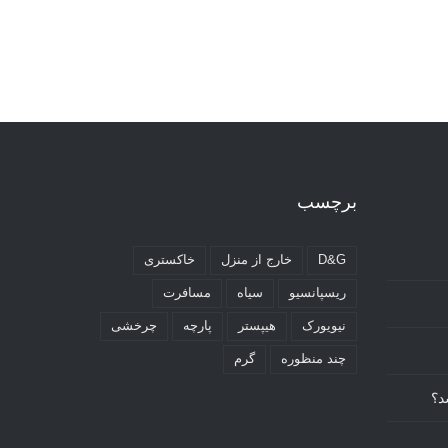
برچسب
D&G
خارج از منزل
خاکستری
ریسپانسیو
سیاه
مسافرت
نیویورک
هیپستر
پارچه
چرخشی
چند منظوره
گرم
د؟