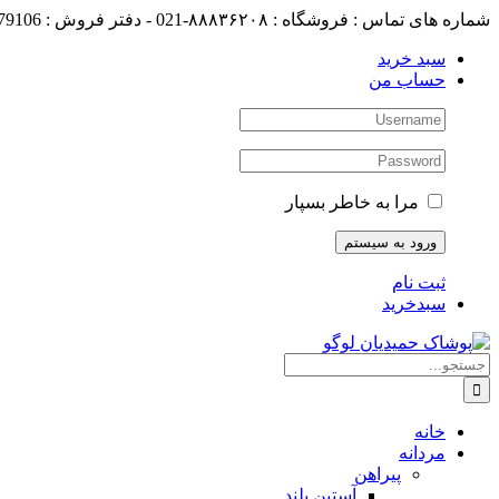
رفتن
شماره های تماس : فروشگاه : ۸۸۸۳۶۲۰۸-021 - دفتر فروش : 88179106-021
به
سبد خرید
محتوا
حساب من
مرا به خاطر بسپار
ثبت نام
سبدخرید
جستجو
برای:
خانه
مردانه
پیراهن
آستین بلند