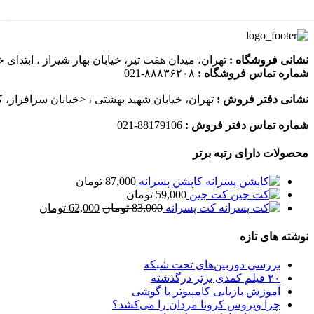
نشانی فروشگاه :
تهران، میدان هفت تیر، خیابان بهار شیراز ، ابتدای خ
شماره تماس فروشگاه :
۸۸۸۳۶۲۰۸-021
نشانی دفتر فروش :
تهران، خیابان شهید بهشتی ، <خیابان سرافراز، کوچه 9، پلاک 9، واحد 15،
شماره تماس دفتر فروش :
88179106-021
محصولات دارای رتبه برتر
کاپشن پسرانه
87,000
تومان
کت جین
59,000
تومان
قیمت
قیمت
کت پسرانه
83,000
تومان
62,000
تومان
اصلی
فعلی
83,000 تومان
,000
نوشته های تازه
بود.
است.
بررسی دوربین‌های تحت شبکه
۲۰ فیلم کمدی برتر درگذشته
آموزش بازیابی کامپیوتر با گوشی
چرا ویروس کرونا مردان را می‌کشد؟