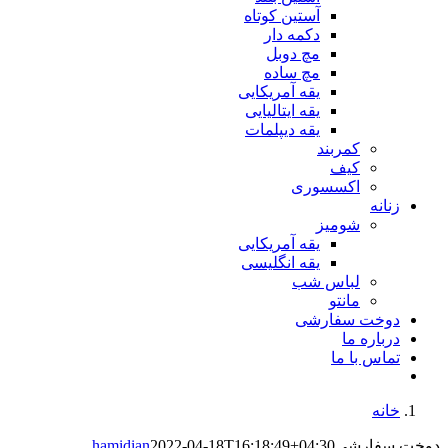
آستین کوتاه
دکمه دار
مچ دوبل
مچ ساده
یقه آمریکایی
یقه ایتالیایی
یقه دیپلمات
کمربند
کیف
اکسسوری
زنانه
شومیز
یقه آمریکایی
یقه انگلیسی
لباس شب
مانتو
دوخت سفارشی
درباره ما
تماس با ما
خانه
دوخت سفارشی
2022-04-18T16:18:49+04:30
hamidian