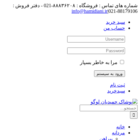
رفتن
شماره های تماس : فروشگاه : ۸۸۸۳۶۲۰۸-021 - دفتر فروش :
به
88179106-021
|
info@hamidiani.ir
محتوا
سبد خرید
حساب من
مرا به خاطر بسپار
ثبت نام
سبدخرید
جستجو
برای:
خانه
مردانه
پیراهن