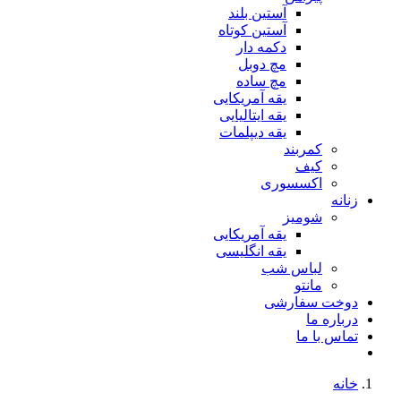
آستین بلند
آستین کوتاه
دکمه دار
مچ دوبل
مچ ساده
یقه آمریکایی
یقه ایتالیایی
یقه دیپلمات
کمربند
کیف
اکسسوری
زنانه
شومیز
یقه آمریکایی
یقه انگلیسی
لباس شب
مانتو
دوخت سفارشی
درباره ما
تماس با ما
خانه