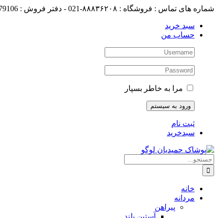
رفتن
شماره های تماس : فروشگاه : ۸۸۸۳۶۲۰۸-021 - دفتر فروش : 88179106-021
به
سبد خرید
محتوا
حساب من
مرا به خاطر بسپار
ثبت نام
سبدخرید
جستجو
برای:
خانه
مردانه
پیراهن
آستین بلند