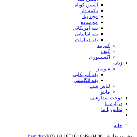
آستین کوتاه
دکمه دار
مچ دوبل
مچ ساده
یقه آمریکایی
یقه ایتالیایی
یقه دیپلمات
کمربند
کیف
اکسسوری
زنانه
شومیز
یقه آمریکایی
یقه انگلیسی
لباس شب
مانتو
دوخت سفارشی
درباره ما
تماس با ما
خانه
دوخت سفارشی
2022-04-18T16:18:49+04:30
hamidian