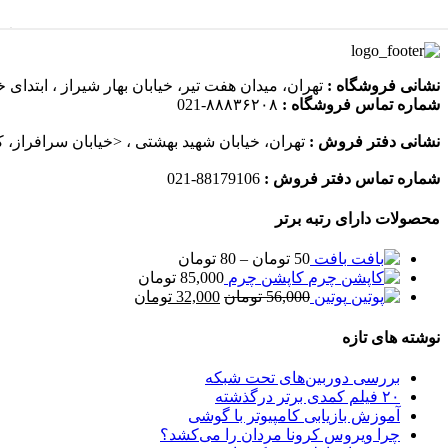
نشانی فروشگاه :
تهران، میدان هفت تیر، خیابان بهار شیراز ، ابتدای خ
شماره تماس فروشگاه :
۸۸۸۳۶۲۰۸-021
نشانی دفتر فروش :
تهران، خیابان شهید بهشتی ، <خیابان سرافراز، کوچه 9، پلاک 9، واحد 15،
شماره تماس دفتر فروش :
88179106-021
محصولات دارای رتبه برتر
محدوده
بافت
50
تومان
–
80
تومان
قیمت:
کاپشن چرم
85,000
تومان
قیمت
50 تومان
قیمت
پوتین
56,000
تومان
32,000
تومان
اصلی
تا
فعلی
80 تومان
56,000 تومان
32,000 تومان
نوشته های تازه
بود.
است.
بررسی دوربین‌های تحت شبکه
۲۰ فیلم کمدی برتر درگذشته
آموزش بازیابی کامپیوتر با گوشی
چرا ویروس کرونا مردان را می‌کشد؟