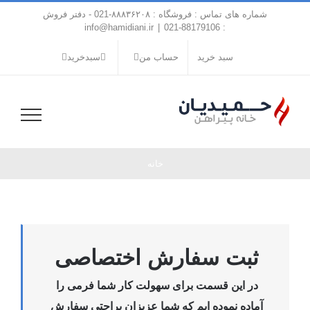
فتن
شماره های تماس : فروشگاه : ۸۸۸۳۶۲۰۸-021 - دفتر فروش
ه
info@hamidiani.ir
|
: 88179106-021
حتوا
سبد خرید
حساب من
سبدخرید
خانه
ثبت سفارش اختصاصی
در این قسمت برای سهولت کار شما فرمی را
آماده نموده ایم که شما عزیزان براحتی سفارش