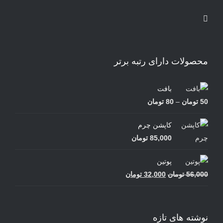
محصولات دارای رتبه برتر
بافت
محدوده
50
تومان
–
80
تومان
قیمت:
کاپشن چرم
50 تومان
85,000
تومان
تا
80 تومان
پوتین
قیمت
قیمت
56,000
تومان
32,000
تومان
اصلی
فعلی
56,000 تومان
32,000 تومان
بود.
است.
نوشته های تازه