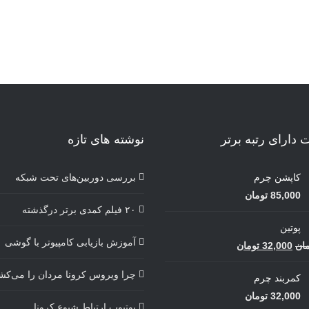
دارای رتبه برتر
نوشته های تازه
کاپشن چرم
بررسی دوربین‌های تحت شبکه
85,000
تومان
۲۰ فیلم کمدی برتر درگذشته
پوتین
آموزش بازیابی کامپیوتر با گوشی
قیمت
قیمت
مان
32,000
تومان
اصلی
فعلی
چرا ویروس کرونا مردان را می‌کش
کمربند چرم
56,000 تومان
32,000 تومان
32,000
تومان
بود.
است.
یوتیوب ارتباط شیوع کرونا