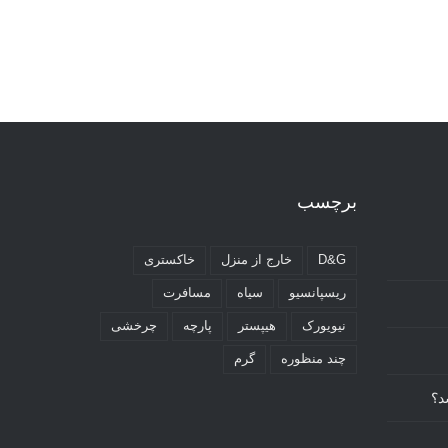
برچسب
D&G
خارج از منزل
خاکستری
ریسپانسیو
سیاه
مسافرت
نیویورک
هیپستر
پارچه
چرخشی
چند منظوره
گرم
د؟