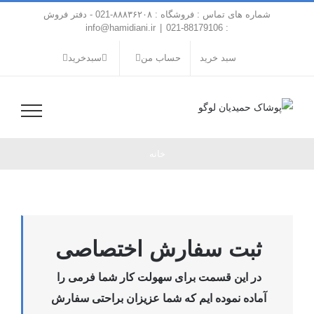
فتن
شماره های تماس : فروشگاه : ۸۸۸۳۶۲۰۸-021 - دفتر فروش
ه
info@hamidiani.ir
|
: 88179106-021
حتوا
سبد خرید
حساب من
سبدخرید
خانه
ثبت سفارش اختصاصی
در این قسمت برای سهولت کار شما فرمی را
آماده نموده ایم که شما عزیزان براحتی سفارش