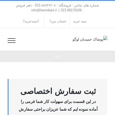
فتن
شماره های تماس : فروشگاه : ۸۸۸۳۶۲۰۸-021 - دفتر فروش
ه
info@hamidiani.ir
|
: 88179106-021
حتوا
سبد خرید
حساب من
سبدخرید
خانه
ثبت سفارش اختصاصی
در این قسمت برای سهولت کار شما فرمی را
آماده نموده ایم که شما عزیزان براحتی سفارش