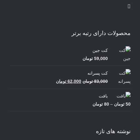
محصولات دارای رتبه برتر
کت جین
59,000
تومان
کت پسرانه
قیمت
قیمت
83,000
تومان
62,000
تومان
اصلی
فعلی
بافت
83,000 تومان
62,000 تومان
محدوده
50
تومان
–
80
تومان
بود.
است.
قیمت:
50 تومان
تا
نوشته های تازه
80 تومان