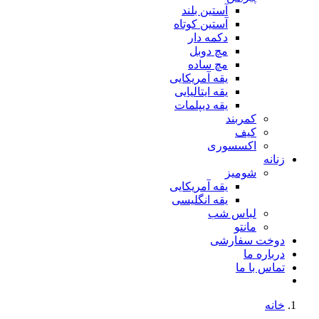
آستین بلند
آستین کوتاه
دکمه دار
مچ دوبل
مچ ساده
یقه آمریکایی
یقه ایتالیایی
یقه دیپلمات
کمربند
کیف
اکسسوری
زنانه
شومیز
یقه آمریکایی
یقه انگلیسی
لباس شب
مانتو
دوخت سفارشی
درباره ما
تماس با ما
خانه