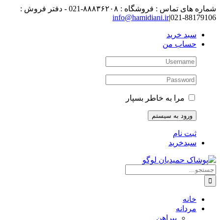
رفتن
شماره های تماس : فروشگاه : ۸۸۸۳۶۲۰۸-021 - دفتر فروش :
به
88179106-021
|
info@hamidiani.ir
محتوا
سبد خرید
حساب من
مرا به خاطر بسپار
ثبت نام
سبدخرید
جستجو
برای:
خانه
مردانه
پیراهن