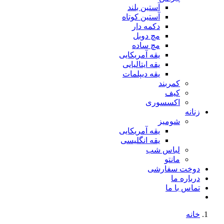
آستین بلند
آستین کوتاه
دکمه دار
مچ دوبل
مچ ساده
یقه آمریکایی
یقه ایتالیایی
یقه دیپلمات
کمربند
کیف
اکسسوری
زنانه
شومیز
یقه آمریکایی
یقه انگلیسی
لباس شب
مانتو
دوخت سفارشی
درباره ما
تماس با ما
خانه