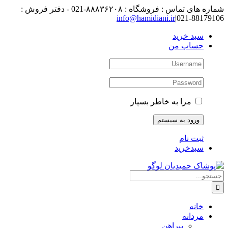
رفتن
شماره های تماس : فروشگاه : ۸۸۸۳۶۲۰۸-021 - دفتر فروش :
به
88179106-021
|
info@hamidiani.ir
محتوا
سبد خرید
حساب من
مرا به خاطر بسپار
ثبت نام
سبدخرید
جستجو
برای:
خانه
مردانه
پیراهن