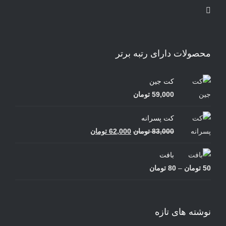
محصولات دارای رتبه برتر
کت جین
59,000
تومان
کت پسرانه
قیمت
قیمت
83,000
تومان
62,000
تومان
اصلی
فعلی
بافت
83,000 تومان
62,000 تومان
محدوده
50
تومان
–
80
تومان
بود.
است.
قیمت:
50 تومان
تا
نوشته های تازه
80 تومان