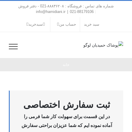
فتن
شماره های تماس : فروشگاه : ۸۸۸۳۶۲۰۸-021 - دفتر فروش
ه
info@hamidiani.ir
|
: 88179106-021
حتوا
سبد خرید
حساب من
سبدخرید
خانه
ثبت سفارش اختصاصی
در این قسمت برای سهولت کار شما فرمی را
آماده نموده ایم که شما عزیزان براحتی سفارش