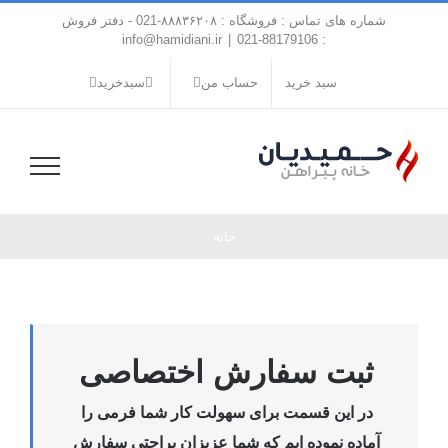
فتن
شماره های تماس : فروشگاه : ۸۸۸۳۶۲۰۸-021 - دفتر فروش
ه
info@hamidiani.ir
|
: 88179106-021
حتوا
سبد خرید
حساب من
سبدخرید
خانه
ثبت سفارش اختصاصی
در این قسمت برای سهولت کار شما فرمی را
آماده نموده ایم که شما عزیزان براحتی سفارش