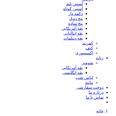
آستین بلند
آستین کوتاه
دکمه دار
مچ دوبل
مچ ساده
یقه آمریکایی
یقه ایتالیایی
یقه دیپلمات
کمربند
کیف
اکسسوری
زنانه
شومیز
یقه آمریکایی
یقه انگلیسی
لباس شب
مانتو
دوخت سفارشی
درباره ما
تماس با ما
خانه