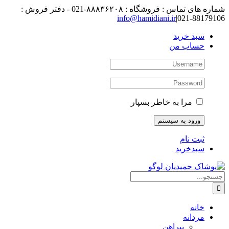
رفتن
شماره های تماس : فروشگاه : ۸۸۸۳۶۲۰۸-021 - دفتر فروش :
به
88179106-021
|
info@hamidiani.ir
محتوا
سبد خرید
حساب من
مرا به خاطر بسپار
ثبت نام
سبدخرید
جستجو
برای:
خانه
مردانه
پیراهن