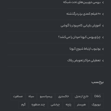
بررسی دوربین‌های تحت شبکه
۲۰ فیلم کمدی برتر درگذشته
آموزش بازیابی کامپیوتر با گوشی
چرا ویروس کرونا مردان را می‌کشد؟
یوتیوب ارتباط شیوع کرونا
تعطیلی مراکز تعویض پلاک
برچسب
D&G
خارج از منزل
خاکستری
ریسپانسیو
سیاه
مسافرت
نیویورک
هیپستر
پارچه
چرخشی
چند منظوره
گرم