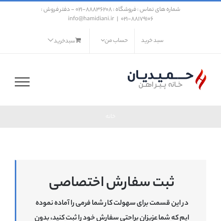
فتن
شماره های تماس : فروشگاه : ۸۸۸۳۶۲۰۸-021 - دفتر فروش :
ه
info@hamidiani.ir
|
88179106-021
حتوا
سبد خرید
حساب من
سبدخرید
خانه
ثبت سفارش اختصاصی
در این قسمت برای سهولت کار شما فرمی را آماده نموده
ایم که شما عزیزان براحتی سفارش خود را ثبت کنید، بدون