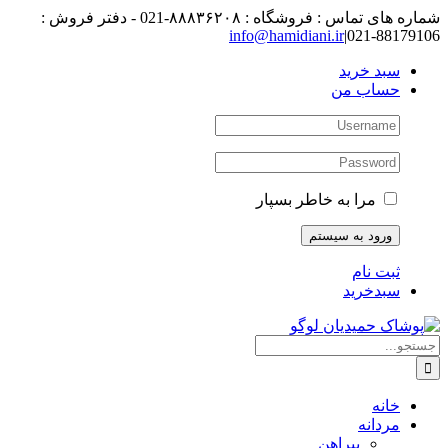
رفتن
شماره های تماس : فروشگاه : ۸۸۸۳۶۲۰۸-021 - دفتر فروش :
به
88179106-021
|
info@hamidiani.ir
محتوا
سبد خرید
حساب من
مرا به خاطر بسپار
ثبت نام
سبدخرید
جستجو
برای:
خانه
مردانه
پیراهن