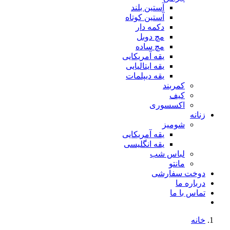
آستین بلند
آستین کوتاه
دکمه دار
مچ دوبل
مچ ساده
یقه آمریکایی
یقه ایتالیایی
یقه دیپلمات
کمربند
کیف
اکسسوری
زنانه
شومیز
یقه آمریکایی
یقه انگلیسی
لباس شب
مانتو
دوخت سفارشی
درباره ما
تماس با ما
خانه