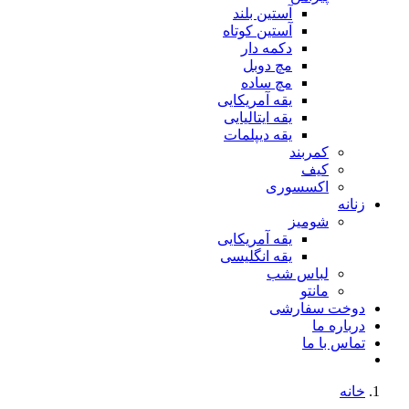
آستین بلند
آستین کوتاه
دکمه دار
مچ دوبل
مچ ساده
یقه آمریکایی
یقه ایتالیایی
یقه دیپلمات
کمربند
کیف
اکسسوری
زنانه
شومیز
یقه آمریکایی
یقه انگلیسی
لباس شب
مانتو
دوخت سفارشی
درباره ما
تماس با ما
خانه