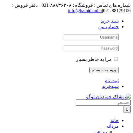
رفتن
شماره های تماس : فروشگاه : ۸۸۸۳۶۲۰۸-021 - دفتر فروش :
به
88179106-021
|
info@hamidiani.ir
محتوا
سبد خرید
حساب من
مرا به خاطر بسپار
ثبت نام
سبدخرید
جستجو
برای:
خانه
مردانه
پیراهن