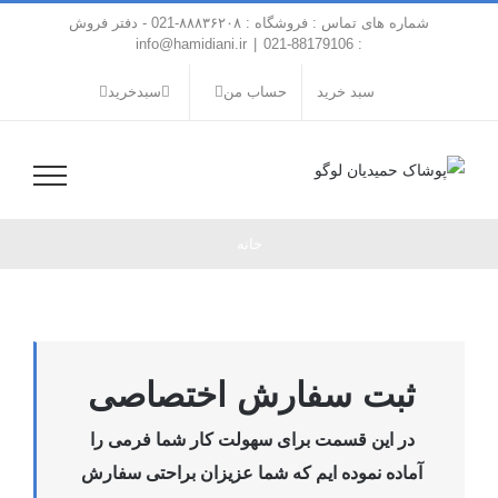
فتن
شماره های تماس : فروشگاه : ۸۸۸۳۶۲۰۸-021 - دفتر فروش
ه
info@hamidiani.ir
|
: 88179106-021
حتوا
سبد خرید
حساب من
سبدخرید
خانه
ثبت سفارش اختصاصی
در این قسمت برای سهولت کار شما فرمی را
آماده نموده ایم که شما عزیزان براحتی سفارش