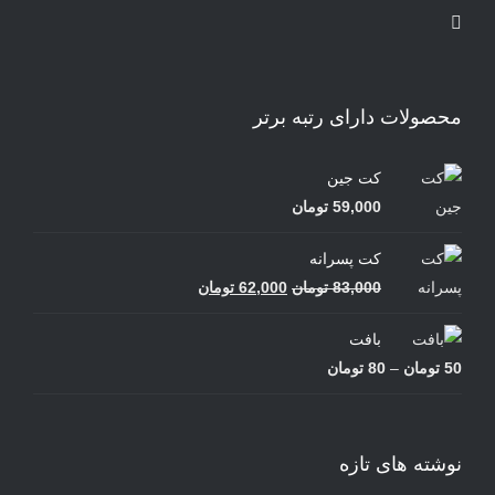
محصولات دارای رتبه برتر
کت جین
59,000
تومان
کت پسرانه
قیمت
قیمت
83,000
تومان
62,000
تومان
اصلی
فعلی
بافت
83,000 تومان
62,000 تومان
محدوده
50
تومان
–
80
تومان
بود.
است.
قیمت:
50 تومان
تا
نوشته های تازه
80 تومان