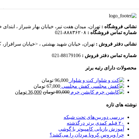
نشانی فروشگاه :
تهران، میدان هفت تیر، خیابان بهار شیراز ، ابتدای خ
شماره تماس فروشگاه :
۸۸۸۳۶۲۰۸-021
نشانی دفتر فروش :
تهران، خیابان شهید بهشتی ، <خیابان سرافراز، کوچه 9، پلاک 9، واحد 15،
شماره تماس دفتر فروش :
88179106-021
محصولات دارای رتبه برتر
کت و شلوار
96,000
تومان
کفش مجلسی
67,000
تومان
قیمت
قیمت
کاپشن چرم
89,000
تومان
36,000
تومان
اصلی
فعلی
89,000 تومان
00
نوشته های تازه
بود.
است.
بررسی دوربین‌های تحت شبکه
۲۰ فیلم کمدی برتر درگذشته
آموزش بازیابی کامپیوتر با گوشی
چرا ویروس کرونا مردان را می‌کشد؟