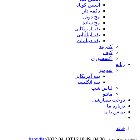
آستین کوتاه
دکمه دار
مچ دوبل
مچ ساده
یقه آمریکایی
یقه ایتالیایی
یقه دیپلمات
کمربند
کیف
اکسسوری
زنانه
شومیز
یقه آمریکایی
یقه انگلیسی
لباس شب
مانتو
دوخت سفارشی
درباره ما
تماس با ما
خانه
دوخت سفارشی
2022-04-18T16:18:49+04:30
hamidian