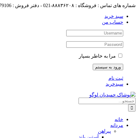
رفتن
شماره های تماس : فروشگاه : ۸۸۸۳۶۲۰۸-021 - دفتر فروش : 88179106-021
به
سبد خرید
محتوا
حساب من
مرا به خاطر بسپار
ثبت نام
سبدخرید
جستجو
برای:
خانه
مردانه
پیراهن
آستین بلند