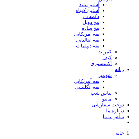
آستین بلند
آستین کوتاه
دکمه دار
مچ دوبل
مچ ساده
یقه آمریکایی
یقه ایتالیایی
یقه دیپلمات
کمربند
کیف
اکسسوری
زنانه
شومیز
یقه آمریکایی
یقه انگلیسی
لباس شب
مانتو
دوخت سفارشی
درباره ما
تماس با ما
خانه