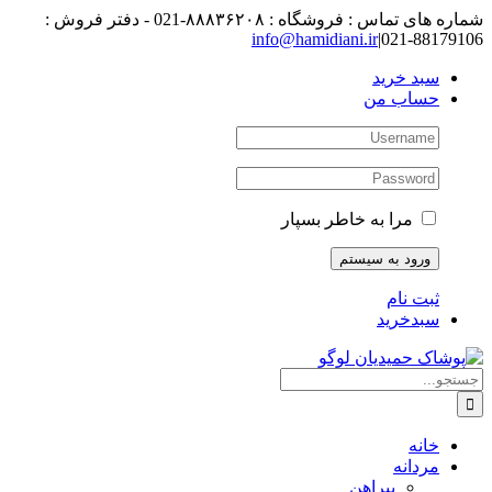
رفتن
شماره های تماس : فروشگاه : ۸۸۸۳۶۲۰۸-021 - دفتر فروش :
به
88179106-021
|
info@hamidiani.ir
محتوا
سبد خرید
حساب من
مرا به خاطر بسپار
ثبت نام
سبدخرید
جستجو
برای:
خانه
مردانه
پیراهن