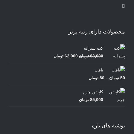
محصولات دارای رتبه برتر
کت پسرانه
قیمت
قیمت
83,000
تومان
62,000
تومان
اصلی
فعلی
بافت
83,000 تومان
62,000 تومان
محدوده
50
تومان
–
80
تومان
بود.
است.
قیمت:
کاپشن چرم
50 تومان
85,000
تومان
تا
80 تومان
نوشته های تازه