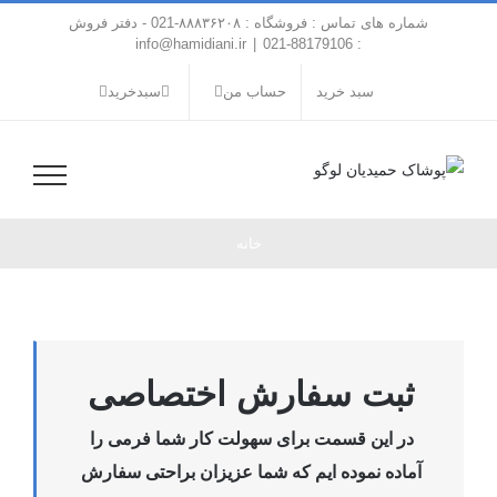
فتن
شماره های تماس : فروشگاه : ۸۸۸۳۶۲۰۸-021 - دفتر فروش
ه
info@hamidiani.ir
|
: 88179106-021
حتوا
سبد خرید
حساب من
سبدخرید
خانه
ثبت سفارش اختصاصی
در این قسمت برای سهولت کار شما فرمی را
آماده نموده ایم که شما عزیزان براحتی سفارش