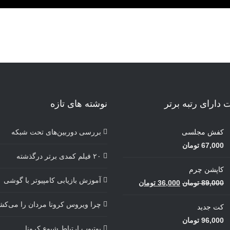
دارای رتبه برتر
نوشته های تازه
کفش مجلسی
بررسی دوربین‌های تحت شبکه
67,000
تومان
۲۰ فیلم کمدی برتر درگذشته
کاپشن چرم
آموزش بازیابی کامپیوتر با گوشی
قیمت
قیمت
89,000
تومان
36,000
تومان
اصلی
فعلی
چرا ویروس کرونا مردان را می‌کش
کت جدید
89,000 تومان
36,000 تومان
96,000
تومان
بود.
است.
یوتیوب ارتباط شیوع کرونا