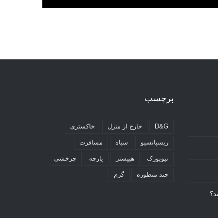
برچسب
D&G
خارج از منزل
خاکستری
ریسپانسیو
سیاه
مسافرت
نیویورک
هیپستر
پارچه
چرخشی
چند منظوره
گرم
د؟