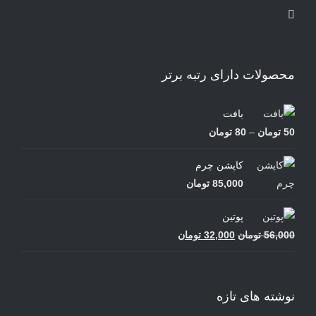
محصولات دارای رتبه برتر
بافت
محدوده
50
تومان
–
80
تومان
قیمت:
کاپشن چرم
50 تومان
85,000
تومان
تا
80 تومان
پوتین
قیمت
قیمت
56,000
تومان
32,000
تومان
اصلی
فعلی
56,000 تومان
32,000 تومان
بود.
است.
نوشته های تازه