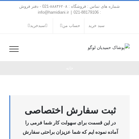
فتن
شماره های تماس : فروشگاه : ۸۸۸۳۶۲۰۸-021 - دفتر فروش
ه
info@hamidiani.ir
|
: 88179106-021
حتوا
سبد خرید
حساب من
سبدخرید
خانه
ثبت سفارش اختصاصی
در این قسمت برای سهولت کار شما فرمی را
آماده نموده ایم که شما عزیزان براحتی سفارش