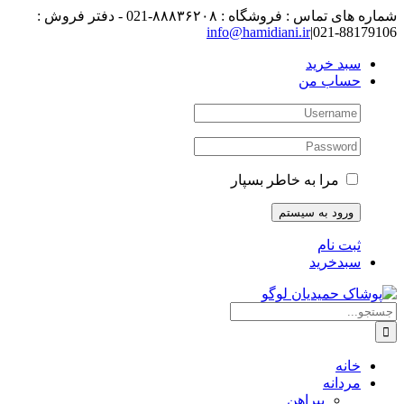
رفتن
شماره های تماس : فروشگاه : ۸۸۸۳۶۲۰۸-021 - دفتر فروش :
به
88179106-021
|
info@hamidiani.ir
محتوا
سبد خرید
حساب من
مرا به خاطر بسپار
ثبت نام
سبدخرید
جستجو
برای:
خانه
مردانه
پیراهن