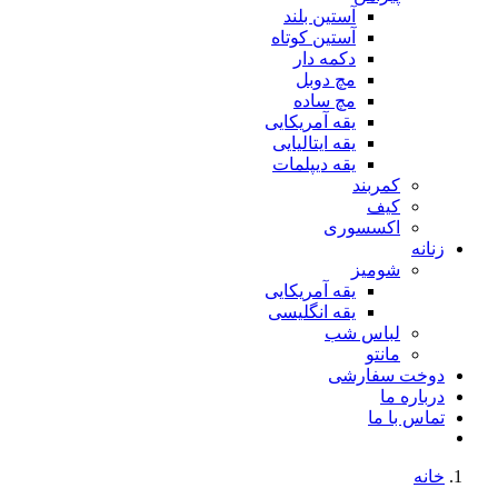
آستین بلند
آستین کوتاه
دکمه دار
مچ دوبل
مچ ساده
یقه آمریکایی
یقه ایتالیایی
یقه دیپلمات
کمربند
کیف
اکسسوری
زنانه
شومیز
یقه آمریکایی
یقه انگلیسی
لباس شب
مانتو
دوخت سفارشی
درباره ما
تماس با ما
خانه