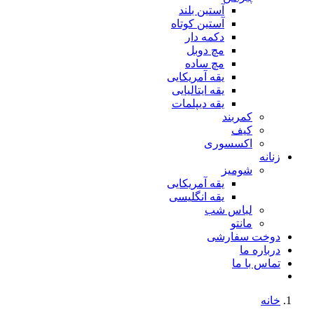
آستین بلند
آستین کوتاه
دکمه دار
مچ دوبل
مچ ساده
یقه آمریکایی
یقه ایتالیایی
یقه دیپلمات
کمربند
کیف
اکسسوری
زنانه
شومیز
یقه آمریکایی
یقه انگلیسی
لباس شب
مانتو
دوخت سفارشی
درباره ما
تماس با ما
خانه