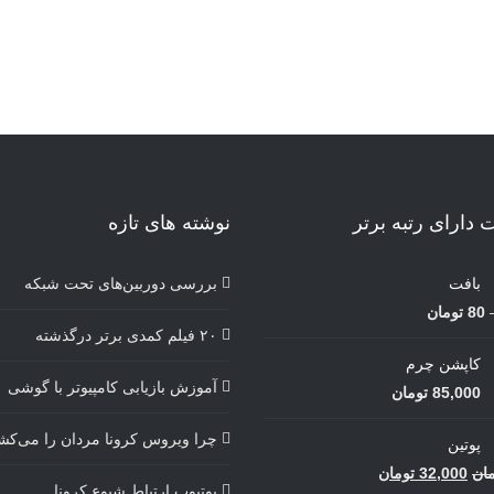
دارای رتبه برتر
نوشته های تازه
بافت
بررسی دوربین‌های تحت شبکه
محدوده
80
تومان
۲۰ فیلم کمدی برتر درگذشته
قیمت:
کاپشن چرم
50 تومان
آموزش بازیابی کامپیوتر با گوشی
85,000
تومان
تا
80 تومان
چرا ویروس کرونا مردان را می‌کش
پوتین
قیمت
قیمت
مان
32,000
تومان
یوتیوب ارتباط شیوع کرونا