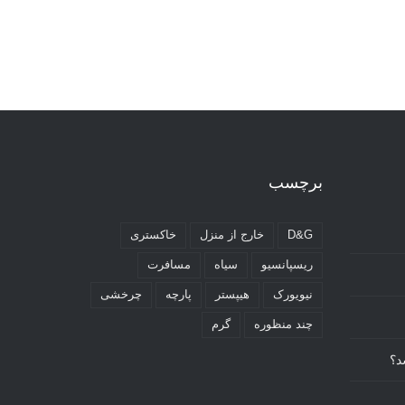
برچسب
D&G
خارج از منزل
خاکستری
ریسپانسیو
سیاه
مسافرت
نیویورک
هیپستر
پارچه
چرخشی
چند منظوره
گرم
د؟