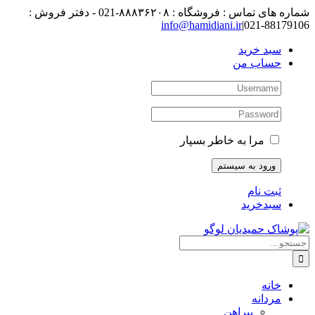
رفتن
شماره های تماس : فروشگاه : ۸۸۸۳۶۲۰۸-021 - دفتر فروش :
به
88179106-021
|
info@hamidiani.ir
محتوا
سبد خرید
حساب من
مرا به خاطر بسپار
ثبت نام
سبدخرید
جستجو
برای:
خانه
مردانه
پیراهن