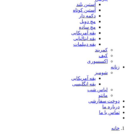
آستین بلند
آستین کوتاه
دکمه دار
مچ دوبل
مچ ساده
یقه آمریکایی
یقه ایتالیایی
یقه دیپلمات
کمربند
کیف
اکسسوری
زنانه
شومیز
یقه آمریکایی
یقه انگلیسی
لباس شب
مانتو
دوخت سفارشی
درباره ما
تماس با ما
خانه