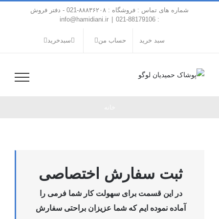
فتن
شماره های تماس : فروشگاه : ۸۸۸۳۶۲۰۸-021 - دفتر فروش
ه
info@hamidiani.ir
|
: 88179106-021
حتوا
سبد خرید
حساب من
سبدخرید
خانه
ثبت سفارش اختصاصی
در این قسمت برای سهولت کار شما فرمی را
آماده نموده ایم که شما عزیزان براحتی سفارش