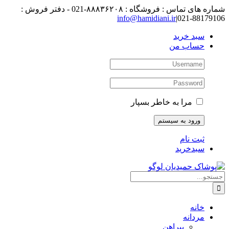
رفتن
شماره های تماس : فروشگاه : ۸۸۸۳۶۲۰۸-021 - دفتر فروش :
به
88179106-021
|
info@hamidiani.ir
محتوا
سبد خرید
حساب من
مرا به خاطر بسپار
ثبت نام
سبدخرید
جستجو
برای:
خانه
مردانه
پیراهن