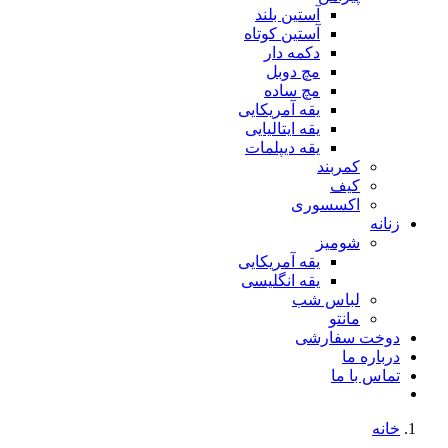
آستین بلند
آستین کوتاه
دکمه دار
مچ دوبل
مچ ساده
یقه آمریکایی
یقه ایتالیایی
یقه دیپلمات
کمربند
کیف
اکسسوری
زنانه
شومیز
یقه آمریکایی
یقه انگلیسی
لباس شب
مانتو
دوخت سفارشی
درباره ما
تماس با ما
خانه