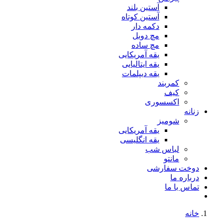
آستین بلند
آستین کوتاه
دکمه دار
مچ دوبل
مچ ساده
یقه آمریکایی
یقه ایتالیایی
یقه دیپلمات
کمربند
کیف
اکسسوری
زنانه
شومیز
یقه آمریکایی
یقه انگلیسی
لباس شب
مانتو
دوخت سفارشی
درباره ما
تماس با ما
خانه