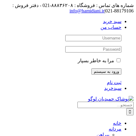
رفتن
شماره های تماس : فروشگاه : ۸۸۸۳۶۲۰۸-021 - دفتر فروش :
به
88179106-021
|
info@hamidiani.ir
محتوا
سبد خرید
حساب من
مرا به خاطر بسپار
ثبت نام
سبدخرید
جستجو
برای:
خانه
مردانه
پیراهن