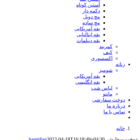
آستین کوتاه
دکمه دار
مچ دوبل
مچ ساده
یقه آمریکایی
یقه ایتالیایی
یقه دیپلمات
کمربند
کیف
اکسسوری
زنانه
شومیز
یقه آمریکایی
یقه انگلیسی
لباس شب
مانتو
دوخت سفارشی
درباره ما
تماس با ما
خانه
دوخت سفارشی
2022-04-18T16:18:49+04:30
hamidian