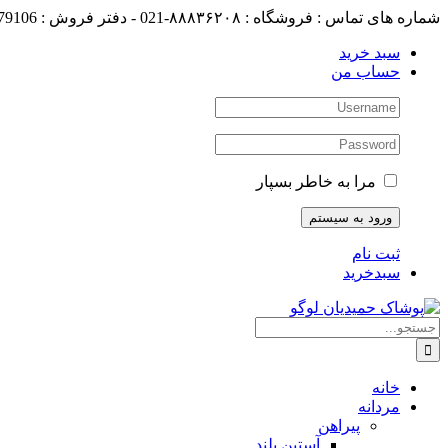
رفتن
شماره های تماس : فروشگاه : ۸۸۸۳۶۲۰۸-021 - دفتر فروش : 88179106-021
به
سبد خرید
محتوا
حساب من
مرا به خاطر بسپار
ثبت نام
سبدخرید
جستجو
برای:
خانه
مردانه
پیراهن
آستین بلند