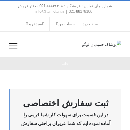
فتن
شماره های تماس : فروشگاه : ۸۸۸۳۶۲۰۸-021 - دفتر فروش
ه
info@hamidiani.ir
|
: 88179106-021
حتوا
سبد خرید
حساب من
سبدخرید
خانه
ثبت سفارش اختصاصی
در این قسمت برای سهولت کار شما فرمی را
آماده نموده ایم که شما عزیزان براحتی سفارش