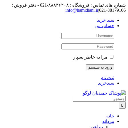
رفتن
شماره های تماس : فروشگاه : ۸۸۸۳۶۲۰۸-021 - دفتر فروش :
به
88179106-021
|
info@hamidiani.ir
محتوا
سبد خرید
حساب من
مرا به خاطر بسپار
ثبت نام
سبدخرید
جستجو
برای:
خانه
مردانه
پیراهن