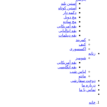
آستین بلند
آستین کوتاه
دکمه دار
مچ دوبل
مچ ساده
یقه آمریکایی
یقه ایتالیایی
یقه دیپلمات
کمربند
کیف
اکسسوری
زنانه
شومیز
یقه آمریکایی
یقه انگلیسی
لباس شب
مانتو
دوخت سفارشی
درباره ما
تماس با ما
خانه