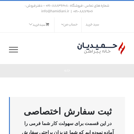
فتن
شماره های تماس : فروشگاه : ۸۸۸۳۶۲۰۸-021 - دفتر فروش :
ه
info@hamidiani.ir
|
88179106-021
حتوا
سبد خرید
حساب من
سبدخرید
خانه
ثبت سفارش اختصاصی
در این قسمت برای سهولت کار شما فرمی را
آماده نموده ایم که شما عزیزان براحتی سفارش