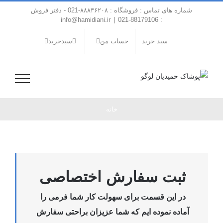
فتن
شماره های تماس : فروشگاه : ۸۸۸۳۶۲۰۸-021 - دفتر فروش
ه
info@hamidiani.ir
|
: 88179106-021
حتوا
سبد خرید
حساب من
سبدخرید
خانه
ثبت سفارش اختصاصی
در این قسمت برای سهولت کار شما فرمی را
آماده نموده ایم که شما عزیزان براحتی سفارش