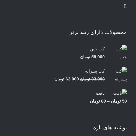
محصولات دارای رتبه برتر
کت جین
59,000
تومان
کت پسرانه
قیمت
قیمت
83,000
تومان
62,000
تومان
اصلی
فعلی
بافت
83,000 تومان
62,000 تومان
محدوده
50
تومان
–
80
تومان
بود.
است.
قیمت:
50 تومان
تا
نوشته های تازه
80 تومان