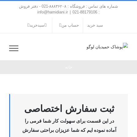
فتن
شماره های تماس : فروشگاه : ۸۸۸۳۶۲۰۸-021 - دفتر فروش
ه
info@hamidiani.ir
|
: 88179106-021
حتوا
سبد خرید
حساب من
سبدخرید
خانه
ثبت سفارش اختصاصی
در این قسمت برای سهولت کار شما فرمی را
آماده نموده ایم که شما عزیزان براحتی سفارش